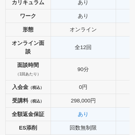
カリキュラム
あり
ワーク
あり
形態
オンライン
オンライン面
全12回
談
面談時間
90分
（1回あたり）
入会金
0円
（税込）
受講料
298,000円
（税込）
全額返金保証
あり
ES添削
回数無制限