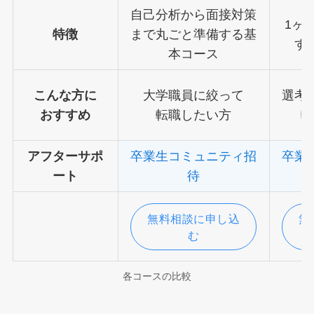
自己分析から面接対策
1ヶ
特徴
まで丸ごと準備する基
す
本コース
こんな方に
大学職員に絞って
選考
おすすめ
転職したい方
転
アフターサポ
卒業生コミュニティ招
卒業
ート
待
無料相談に申し込
無
む
各コースの比較